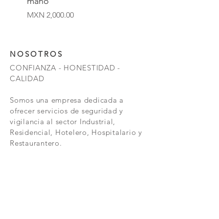
mano
Precio
MXN 2,000.00
NOSOTROS
CONFIANZA - HONESTIDAD -
CALIDAD
Somos una empresa dedicada a
ofrecer servicios de seguridad y
vigilancia al sector Industrial,
Residencial, Hotelero, Hospitalario y
Restaurantero.
VISION
Seguir creciendo como empresa,
generando mejores soluciones
integrales para nuestros clientes y